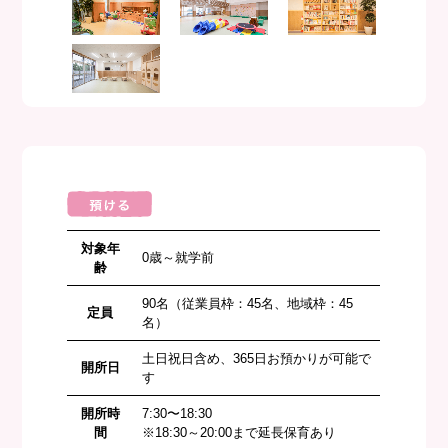
対象年
0歳～就学前
齢
90名（従業員枠：45名、地域枠：45
定員
名）
土日祝日含め、365日お預かりが可能で
開所日
す
開所時
7:30〜18:30
間
※18:30～20:00まで延長保育あり