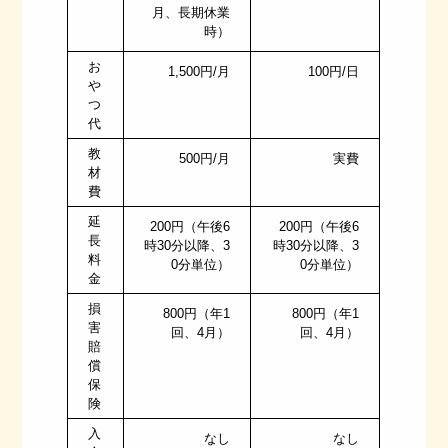
月、長期休業
時）
お
1,500円/月
100円/日
や
つ
代
教
500円/月
実費
材
費
延
200円（午後6
200円（午後6
長
時30分以降、3
時30分以降、3
料
0分単位）
0分単位）
金
損
800円（年1
800円（年1
害
回、4月）
回、4月）
賠
償
保
険
入
なし
なし