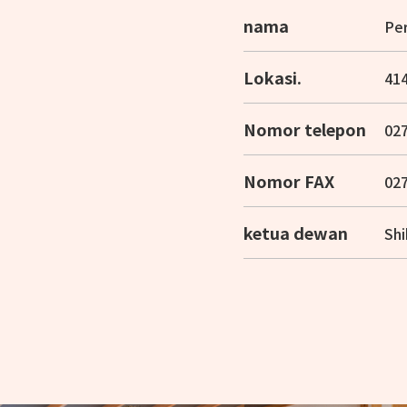
nama
Per
Lokasi.
414
Nomor telepon
02
Nomor FAX
02
ketua dewan
Sh