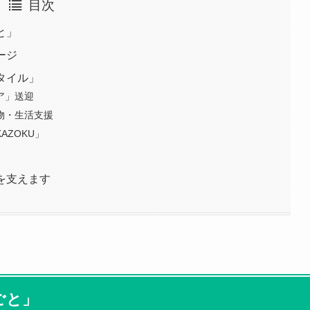
目次
と」
ージ
タイル」
ア」送迎
物・生活支援
AZOKU」
しを支えます
ごと」