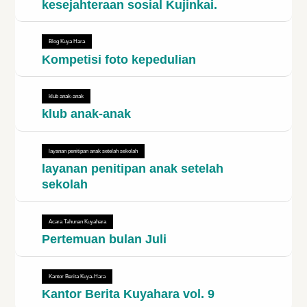
kesejahteraan sosial Kujinkai.
Blog Kuya Hara
Kompetisi foto kepedulian
klub anak-anak
klub anak-anak
layanan penitipan anak setelah sekolah
layanan penitipan anak setelah
sekolah
Acara Tahunan Kuyahara
Pertemuan bulan Juli
Kantor Berita Kuya-Hara
Kantor Berita Kuyahara vol. 9