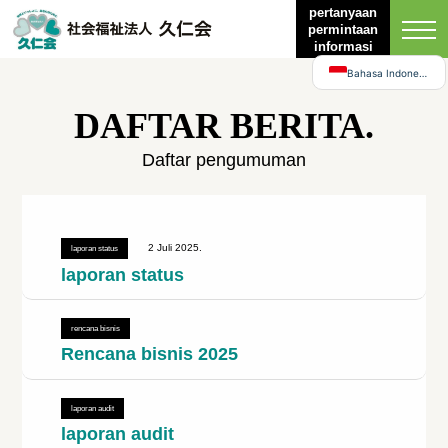
English
pertanyaan
permintaan
日本語
informasi
Bahasa Indonesia
DAFTAR BERITA.
Daftar pengumuman
2 Juli 2025.
laporan status
laporan status
rencana bisnis
Rencana bisnis 2025
laporan audit
laporan audit