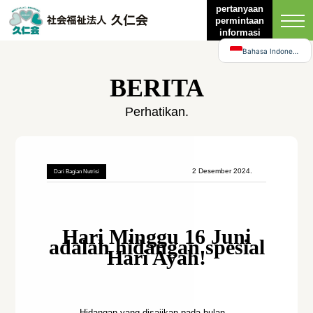
English
pertanyaan
permintaan
日本語
informasi
Bahasa Indonesia
BERITA
Perhatikan.
2 Desember 2024.
Dari Bagian Nutrisi
Hari Minggu 16 Juni
adalah hidangan spesial
Hari Ayah!
Hidangan yang disajikan pada bulan