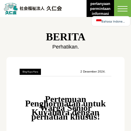
English
pertanyaan
permintaan
日本語
informasi
Bahasa Indonesia
BERITA
Perhatikan.
2 Desember 2024.
Blog Kuya Hara
Pertemuan
Penghormatan untuk
Warga Senior
Kuyahara dengan
perhatian khusus!